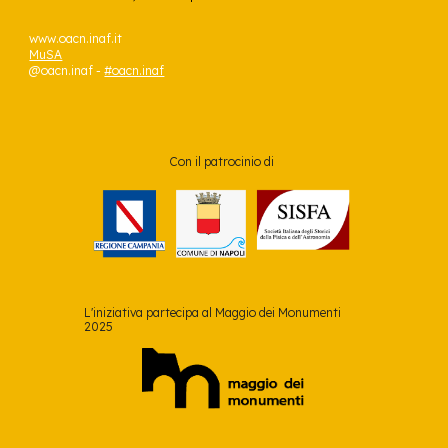
www.oacn.inaf.it
MuSA
@oacn.inaf
-
#oacn.inaf
Con il patrocinio di
L'iniziativa partecipa al Maggio dei Monumenti
2025